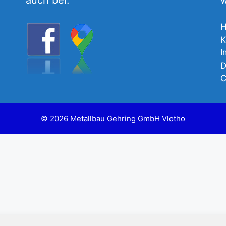
auch bei:
w
K
I
D
C
© 2026 Metallbau Gehring GmbH Vlotho