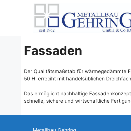
Zum
Inhalt
springen
Fassaden
Der Qualitätsmaßstab für wärmegedämmte Fa
50 HI erreciht mit handelsüblichen Dreichfach
Das ermöglicht nachhaltige Fassadenkonzepte 
schnelle, sichere und wirtschaftliche Fertigun
Metallbau Gehring